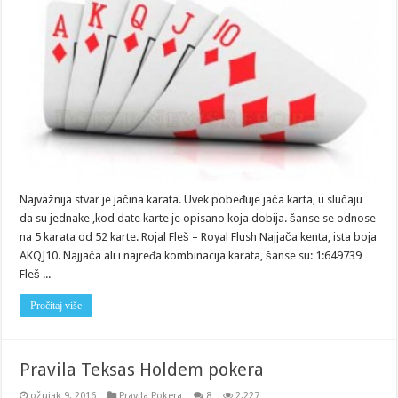
Najvažnija stvar je jačina karata. Uvek pobeđuje jača karta, u slučaju
da su jednake ,kod date karte je opisano koja dobija. šanse se odnose
na 5 karata od 52 karte. Rojal Fleš – Royal Flush Najjača kenta, ista boja
AKQJ10. Najjača ali i najređa kombinacija karata, šanse su: 1:649739
Fleš ...
Pročitaj više
Pravila Teksas Holdem pokera
ožujak 9, 2016
Pravila Pokera
8
2,227