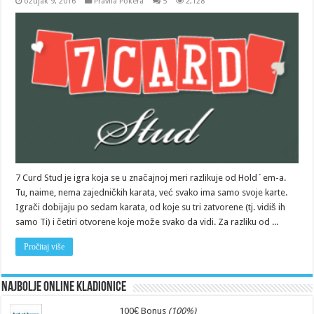
ožujak 9, 2016
Pravila Pokera
5
2,128
7 Curd Stud je igra koja se u značajnoj meri razlikuje od Hold`em-a.
Tu, naime, nema zajedničkih karata, već svako ima samo svoje karte.
Igrači dobijaju po sedam karata, od koje su tri zatvorene (tj. vidiš ih
samo Ti) i četiri otvorene koje može svako da vidi. Za razliku od ...
Pročitaj više
Najbolje online kladionice
100€ Bonus
(100%)