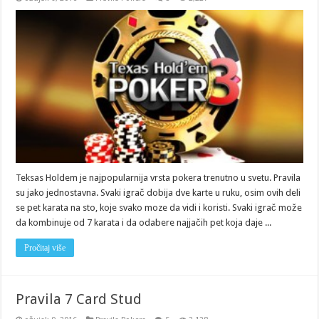
Teksas Holdem je najpopularnija vrsta pokera trenutno u svetu. Pravila
su jako jednostavna. Svaki igrač dobija dve karte u ruku, osim ovih deli
se pet karata na sto, koje svako moze da vidi i koristi. Svaki igrač može
da kombinuje od 7 karata i da odabere najjačih pet koja daje ...
Pročitaj više
Pravila 7 Card Stud