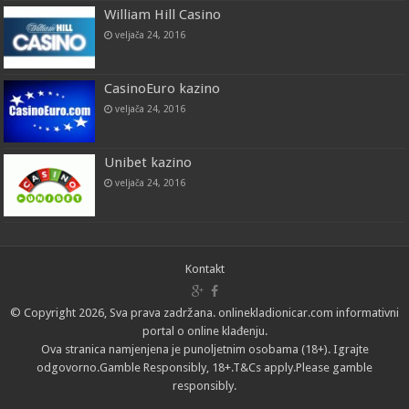
William Hill Casino
veljača 24, 2016
CasinoEuro kazino
veljača 24, 2016
Unibet kazino
veljača 24, 2016
Kontakt
© Copyright 2026, Sva prava zadržana.
onlinekladionicar.com
informativni
portal o online klađenju.
Ova stranica namjenjena je punoljetnim osobama (18+). Igrajte
odgovorno.Gamble Responsibly, 18+.T&Cs apply.Please gamble
responsibly.