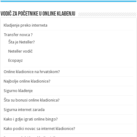
Vodič za početnike u online klađenju
Kladjenje preko interneta
Transfer novca ?
Šta je Neteller?
Neteller vodič
Ecopayz
Online kladionice na hrvatskom?
Najbolje online kladionice?
Sigurno klađenje
Šta su bonusi online kladionica?
Sigurna internet zarada
Kako i gdje igrati online bingo?
Kako podici novac sa internet kladionice?