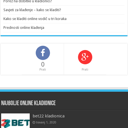
Porez na dobitke u kladionici?
Savjeti za klađenje – kako se kladiti?
Kako se kladiti online vodič u tri koraka
Prednosti online klađenja
0
Prati
Prati
Najbolje online kladionice
bet22 kladionica
travanj 1, 2020