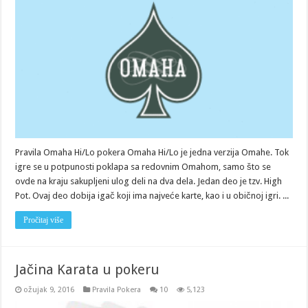
Pravila Omaha Hi/Lo pokera Omaha Hi/Lo je jedna verzija Omahe. Tok
igre se u potpunosti poklapa sa redovnim Omahom, samo što se
ovde na kraju sakupljeni ulog deli na dva dela. Jedan deo je tzv. High
Pot. Ovaj deo dobija igač koji ima najveće karte, kao i u običnoj igri. ...
Pročitaj više
Jačina Karata u pokeru
ožujak 9, 2016
Pravila Pokera
10
5,123