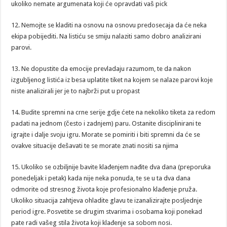
ukoliko nemate argumenata koji će opravdati vaš pick
12. Nemojte se kladiti na osnovu na osnovu predosecaja da će neka
ekipa pobijediti. Na listiću se smiju nalaziti samo dobro analizirani
parovi.
13. Ne dopustite da emocije prevladaju razumom, te da nakon
izgubljenog listića iz besa uplatite tiket na kojem se nalaze parovi koje
niste analizirali jer je to najbrži put u propast
14. Budite spremni na crne serije gdje ćete na nekoliko tiketa za redom
padati na jednom (često i zadnjem) paru. Ostanite disciplinirani te
igrajte i dalje svoju igru. Morate se pomiriti i biti spremni da će se
ovakve situacije dešavati te se morate znati nositi sa njima
15. Ukoliko se ozbiljnije bavite klađenjem nađite dva dana (preporuka
ponedeljak i petak) kada nije neka ponuda, te se u ta dva dana
odmorite od stresnog života koje profesionalno klađenje pruža.
Ukoliko situacija zahtjeva ohladite glavu te izanalizirajte posljednje
period igre. Posvetite se drugim stvarima i osobama koji ponekad
pate radi vašeg stila života koji klađenje sa sobom nosi.