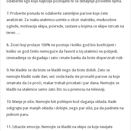
odaberite lige koje najbolje poznajete te se detaljnije posvetite njima.
7. Proberite ponudu te odaberite zanimljive parove koje ćete
analizirati. Za svaku utakmicu uzmite u obzir statistiku, međusobne
oglede, motivaciju ekipa, povrede, sastave u kojima ce ekipe istrcati na
teren….
8. Ziceri koji prolaze 100% ne postoje i koliko god bio koeficijent i
koliko se god činilo nemoguće da favorit u toj utakmici ne pobjedi,
iznenađenja se događaju i zato i imate banku da biste disperzirali rizik
9. Ne kladite se da biste se kladili nego da biste dobili. Zato se
nemojte kladiti svaki dan, već onda kada ste pronašli parove za koje
smatrate da će proći, makar trebali pricekati i par dana. Nemojte se
kladiti na utakmice samo zato što su u prienosu na televiziji.
10. Manje je više. Nemojte biti pohlepni kod slaganja oklada. Rađe
odigrajte par manjih oklada i dobijte ,nego par više, pa da padnete na
jednom paru.
11. Izbacite emocije. Nemojte se kladiti na ekipe za koje navijate