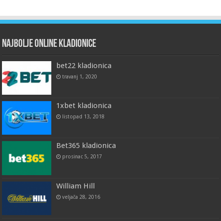
Najbolje online kladionice
bet22 kladionica
travanj 1, 2020
1xbet kladionica
listopad 13, 2018
Bet365 kladionica
prosinac 5, 2017
William Hill
veljača 28, 2016