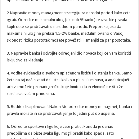
2.Napravite money managment strategiju za naredni period kako cete
igrati. Odredite maksimalni ulog (fiksni ili %banke) te izradite pravila
kojih ćete se pridržavati u narednom periodu. Preporuke jesu da
maksimalni ulog ne prelazi 1,5-2% banke, međutim ovisno o Vašoj
sklonosti riziku postotak možete povežati ili smanjiti za par postotaka.
3. Napravite banku i odvojite odredjeni dio novaca koji ce Vam koristiti
iskljucivo za klađenje
4. Vodite evidenciju o svakom uplaćenom listiću i o stanju banke. Samo
žete na taj način znati dali ste i koliko u plusu ili minusu, a analizirajući
arhivu možete pronaći greške koje činite i da ih eliminišete što že
rezultirati većim prinosima.
5. Budite disciplinovani! Nakon što odredite money managmet, banku i
pravila morate ih se pridržavati jer je to jedini put do uspeha.
6. Odredite sportove i lige koje cete pratiti. Ponuda je danas
preopširna da biste svaku ligu mogli pratiti kako spada, zato