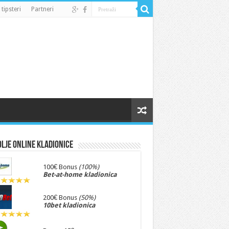
 tipsteri
Partneri
lje online kladionice
100€ Bonus
(100%)
Bet-at-home kladionica
200€ Bonus
(50%)
10bet kladionica