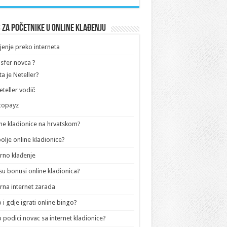
 za početnike u online klađenju
jenje preko interneta
sfer novca ?
ta je Neteller?
eteller vodič
copayz
ne kladionice na hrvatskom?
olje online kladionice?
rno klađenje
su bonusi online kladionica?
rna internet zarada
 i gdje igrati online bingo?
 podici novac sa internet kladionice?