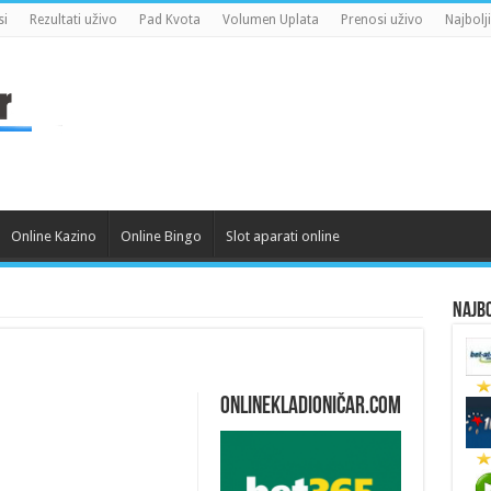
si
Rezultati uživo
Pad Kvota
Volumen Uplata
Prenosi uživo
Najbolji
Online Kazino
Online Bingo
Slot aparati online
Najbo
OnlineKladioničar.com