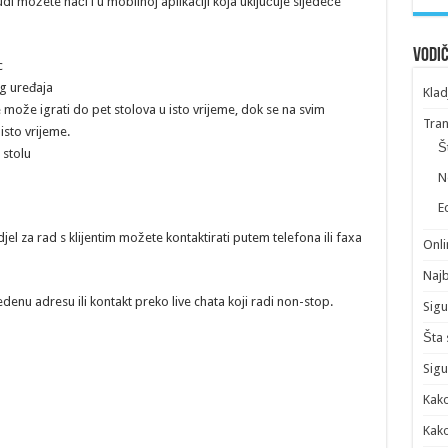
di možete naći i u mobilnoj aplikaciji koja uključuje sljedeće
Vodič
c
g uređaja
Klad
e može igrati do pet stolova u isto vrijeme, dok se na svim
Tran
isto vrijeme.
Š
 stolu
N
E
jel za rad s klijentim možete kontaktirati putem telefona ili faxa
Onli
Najb
enu adresu ili kontakt preko live chata koji radi non-stop.
Sigu
Šta 
Sigu
Kako
Kako