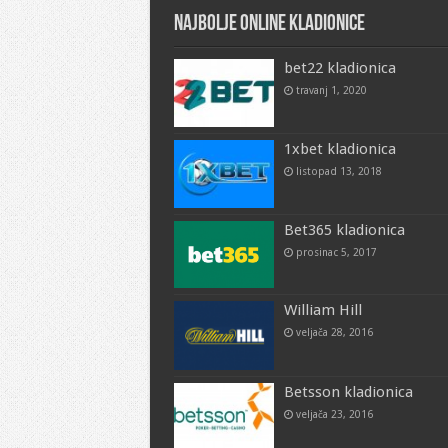
Najbolje online kladionice
bet22 kladionica
travanj 1, 2020
1xbet kladionica
listopad 13, 2018
Bet365 kladionica
prosinac 5, 2017
William Hill
veljača 28, 2016
Betsson kladionica
veljača 23, 2016