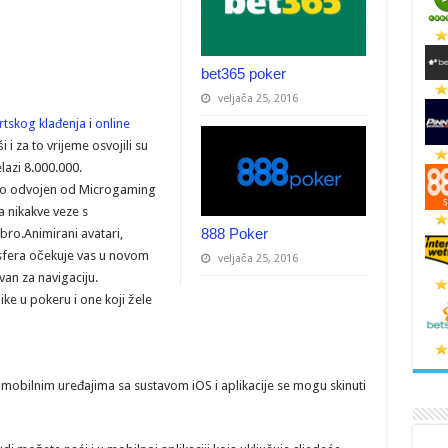
bet365 poker
veljača 25, 2016
rtskog klađenja
i
online
i za to vrijeme osvojili su
lazi 8.000.000.
eno odvojen od Microgaming
ma nikakve veze s
888 Poker
bro.Animirani avatari,
sfera očekuje vas u novom
veljača 25, 2016
van za navigaciju.
ke u pokeru i one koji žele
a mobilnim uređajima sa sustavom iOS i aplikacije se mogu skinuti