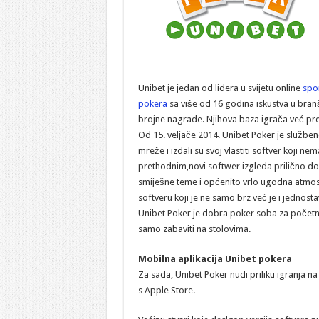
Unibet je jedan od lidera u svijetu online
spo
pokera
sa više od 16 godina iskustva u branši 
brojne nagrade. Njihova baza igrača već pre
Od 15. veljače 2014. Unibet Poker je služb
mreže i izdali su svoj vlastiti softver koji ne
prethodnim,novi softwer izgleda prilično do
smiješne teme i općenito vrlo ugodna atmo
softveru koji je ne samo brz već je i jednosta
Unibet Poker je dobra poker soba za početni
samo zabaviti na stolovima.
Mobilna aplikacija Unibet pokera
Za sada, Unibet Poker nudi priliku igranja n
s Apple Store.