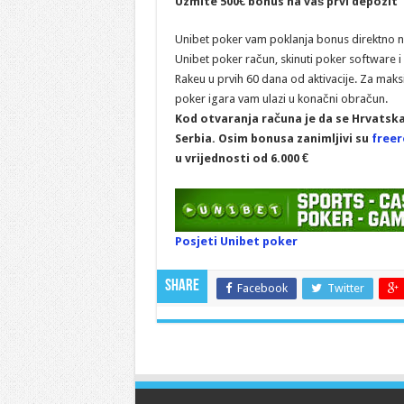
Uzmite 500€ bonus na vaš prvi depozit
Unibet poker vam poklanja bonus direktno na
Unibet poker račun, skinuti poker software 
Rakeu u prvih 60 dana od aktivacije. Za maks
poker igara vam ulazi u konačni obračun.
Kod otvaranja računa je da se Hrvatska 
Serbia. Osim bonusa zanimljivi su
freero
u vrijednosti od 6.000 €
Posjeti Unibet poker
Share
Facebook
Twitter