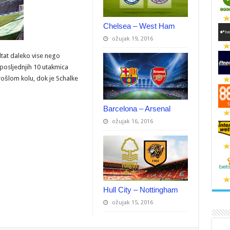
Chelsea – West Ham
ožujak 19, 2016
tat daleko vise nego
posljednjih 10 utakmica
rošlom kolu, dok je Schalke
Barcelona – Arsenal
ožujak 16, 2016
Hull City – Nottingham
ožujak 15, 2016