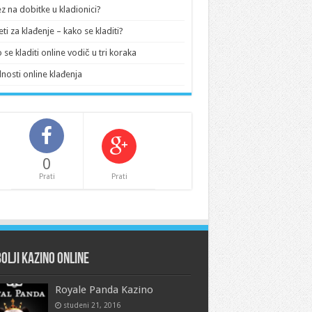
z na dobitke u kladionici?
eti za klađenje – kako se kladiti?
 se kladiti online vodič u tri koraka
nosti online klađenja
0
Prati
Prati
olji Kazino Online
Royale Panda Kazino
studeni 21, 2016