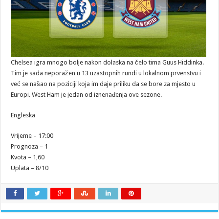
Chelsea igra mnogo bolje nakon dolaska na čelo tima Guus Hiddinka.
Tim je sada neporažen u 13 uzastopnih rundi u lokalnom prvenstvu i
već se našao na poziciji koja im daje priliku da se bore za mjesto u
Europi. West Ham je jedan od iznenađenja ove sezone.
Engleska
Vrijeme – 17:00
Prognoza – 1
Kvota – 1,60
Uplata – 8/10