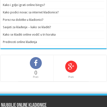
Kako i gdje igrati online bingo?
Kako podici novac sa internet kladionice?
Porez na dobitke u kladionici?
Savjeti za klađenje – kako se kladiti?
Kako se kladiti online vodič u tri koraka
Prednosti online klađenja
0
Prati
Prati
Najbolje online kladionice