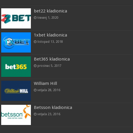
bet22 kladionica
travanj 1, 2020
1xbet kladionica
listopad 13, 2018
Bet365 kladionica
prosinac 5, 2017
William Hill
veljača 28, 2016
Betsson kladionica
veljača 23, 2016