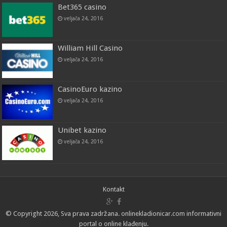
Bet365 casino
veljača 24, 2016
William Hill Casino
veljača 24, 2016
CasinoEuro kazino
veljača 24, 2016
Unibet kazino
veljača 24, 2016
Kontakt
© Copyright 2026, Sva prava zadržana.
onlinekladionicar.com
informativni
portal o online klađenju.